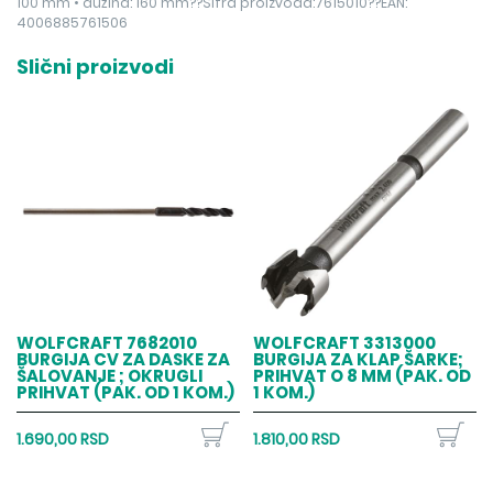
100 mm • dužina: 160 mm??Šifra proizvoda:7615010??EAN:
4006885761506
Slični proizvodi
WOLFCRAFT 7682010
WOLFCRAFT 3313000
BURGIJA CV ZA DASKE ZA
BURGIJA ZA KLAP ŠARKE;
ŠALOVANJE ; OKRUGLI
PRIHVAT O 8 MM (PAK. OD
PRIHVAT (PAK. OD 1 KOM.)
1 KOM.)
1.690,00 RSD
1.810,00 RSD