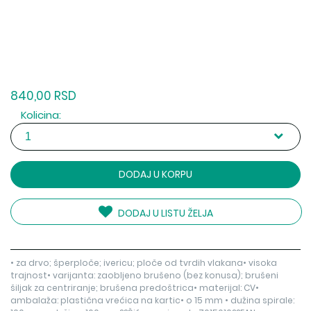
840,00 RSD
Kolicina:
DODAJ U KORPU
DODAJ U LISTU ŽELJA
• za drvo; šperploče; ivericu; ploče od tvrdih vlakana• visoka
trajnost• varijanta: zaobljeno brušeno (bez konusa); brušeni
šiljak za centriranje; brušena predoštrica• materijal: CV•
ambalaža: plastična vrećica na kartic• o 15 mm • dužina spirale: