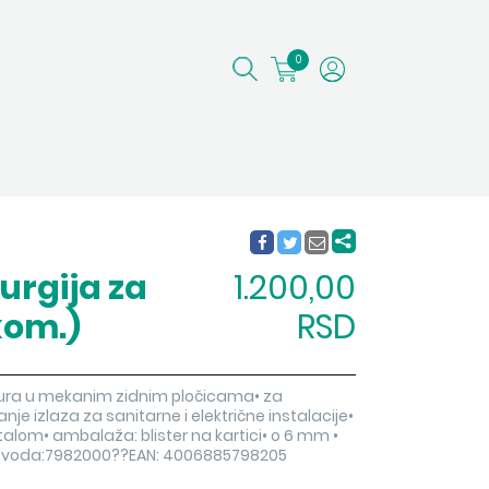
0
urgija za
1.200,00
kom.)
RSD
ntura u mekanim zidnim pločicama• za
nje izlaza za sanitarne i električne instalacije•
alom• ambalaža: blister na kartici• o 6 mm •
oizvoda:7982000??EAN: 4006885798205