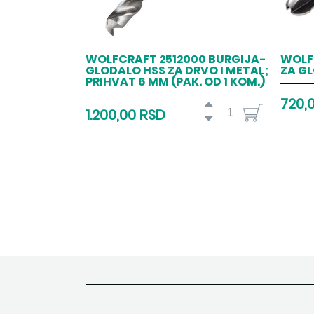
WOLFCRAFT 2512000 BURGIJA-
WOLF
GLODALO HSS ZA DRVO I METAL;
ZA GL
PRIHVAT 6 MM (PAK. OD 1 KOM.)
720,
1.200,00 RSD