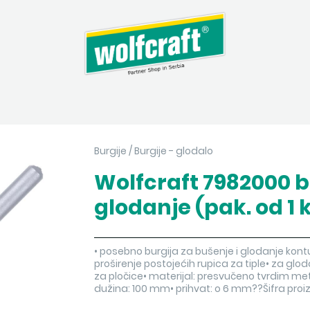
Burgije
/
Burgije - glodalo
Wolfcraft 7982000 b
glodanje (pak. od 1 
• posebno burgija za bušenje i glodanje ko
proširenje postojećih rupica za tiple• za gloda
za pločice• materijal: presvučeno tvrdim met
dužina: 100 mm• prihvat: o 6 mm??Šifra pr