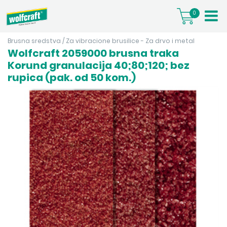
0
Brusna sredstva
/
Za vibracione brusilice - Za drvo i metal
Wolfcraft 2059000 brusna traka
Korund granulacija 40;80;120; bez
rupica (pak. od 50 kom.)