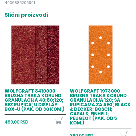
4006885205901;;;;;;;;
Slični proizvodi
WOLFCRAFT 8410000
WOLFCRAFT 1973000
BRUSNA TRAKA KORUND
BRUSNA TRAKA KORUND
GRANULACIJA 40;80;120;
GRANULACIJA 120; SA
BEZ RUPICA; U DISPLAY
RUPICAMA ZA AEG; BLACK
BOX-U (PAK. OD 30 KOM.)
& DECKER; BOSCH;
CASALS; EINHELL;
PEUGEOT (PAK. OD 5
480,00 RSD
KOM.)
360,00 RSD