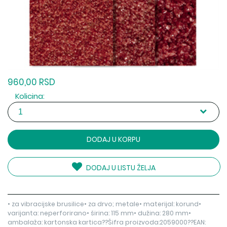
960,00 RSD
Kolicina:
DODAJ U KORPU
DODAJ U LISTU ŽELJA
• za vibracijske brusilice• za drvo; metale• materijal: korund•
varijanta: neperforirano• širina: 115 mm• dužina: 280 mm•
ambalaža: kartonska kartica??Šifra proizvoda:2059000??EAN: