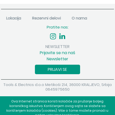
Lokacija
Rezervni delovi
O nama
Pratite nas:
NEWSLETTER
Prijavite se na naš
Newsletter
PRIJAVI SE
Tools & Electrics d.o.o Metikoši 214, 36000 KRALJEVO, Srbija
0645975650
Copyright 2026 Tools & Electrics d.o.o Sva prava su zadržana.
Ova Internet stranica koristi kolačiće za pružanje boljeg
Powered by
shopen.com
korisničkog iskustva. Korišćenjem ovog sajta se slažete sa
korištenjem kolačića (cookies). Više o tome možete pronaći u