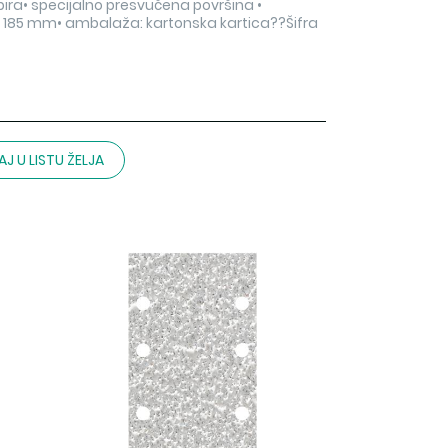
ra• specijalno presvučena površina •
a: 185 mm• ambalaža: kartonska kartica??Šifra
J U LISTU ŽELJA