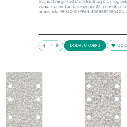
trajnost nego kod standardnog brusnog papi
varijanta: perforirano• širina: 93 mm• dužin
proizvoda:5804000??EAN: 4006885580404
DODA
DODAJ U KORPU