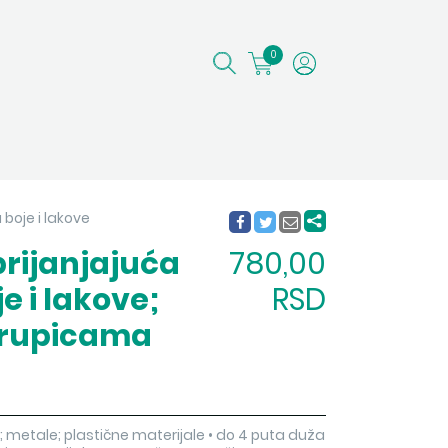
0
 boje i lakove
rijanjajuća
780,00
e i lakove;
RSD
a rupicama
ne; metale; plastične materijale • do 4 puta duža