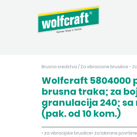
Brusna sredstva
/
Za vibracione brusilice - Za
Wolfcraft 5804000 p
brusna traka; za boj
granulacija 240; s
(pak. od 10 kom.)
• za vibracijske brusilice• za lakirane površi