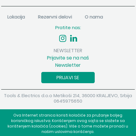
Lokacija
Rezervni delovi
O nama
Pratite nas:
NEWSLETTER
Prijavite se na naš
Newsletter
PRIJAVI SE
Tools & Electrics d.o.o Metikoši 214, 36000 KRALJEVO, Srbija
0645975650
Copyright 2026 Tools & Electrics d.o.o Sva prava su zadržana.
Ova Internet stranica koristi kolačiće za pružanje boljeg
Powered by
shopen.com
korisničkog iskustva. Korišćenjem ovog sajta se slažete sa
korištenjem kolačića (cookies). Više o tome možete pronaći u
našim uslovima korišćenja.