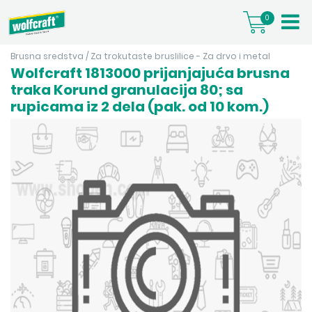
0
Brusna sredstva
/
Za trokutaste bruslilice - Za drvo i metal
Wolfcraft 1813000 prijanjajuća brusna
traka Korund granulacija 80; sa
rupicama iz 2 dela (pak. od 10 kom.)