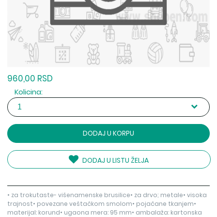
960,00 RSD
Kolicina:
DODAJ U KORPU
DODAJ U LISTU ŽELJA
• za trokutaste- višenamenske brusilice• za drvo; metale• visoka
trajnost• povezane veštačkom smolom• pojačane tkanjem•
materijal: korund• ugaona mera: 95 mm• ambalaža: kartonska