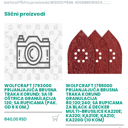
kartica??Šifra proizvoda:1813000??EAN: 4006885181304;;;;;;;;;;
Slični proizvodi
WOLFCRAFT 1793000
WOLFCRAFT 1755000
PRIJANJAJUĆA BRUSNA
PRIJANJAJUĆA BRUSNA
TRAKA KORUND; SA 18
TRAKA KORUND
OŠTRICA GRANULACIJA
GRANULACIJA
120; SA RUPICAMA (PAK.
80;120;240; SA RUPICAMA
OD 6 KOM.)
ZA BLACK & DECKER
MULTI-BRUSILICE KA220E;
KA220; KA210E; KA210;
840,00 RSD
KA220G (10 KOM)