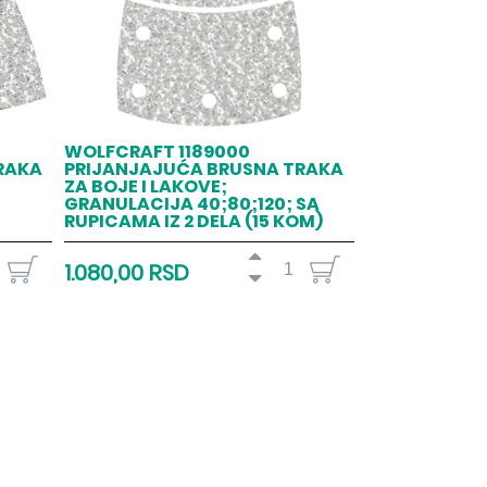
WOLFCRAFT 1189000
RAKA
PRIJANJAJUĆA BRUSNA TRAKA
ZA BOJE I LAKOVE;
GRANULACIJA 40;80;120; SA
RUPICAMA IZ 2 DELA (15 KOM)
1.080,00 RSD