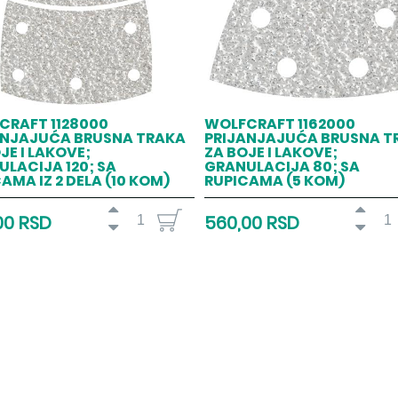
CRAFT 1128000
WOLFCRAFT 1162000
ANJAJUĆA BRUSNA TRAKA
PRIJANJAJUĆA BRUSNA T
JE I LAKOVE;
ZA BOJE I LAKOVE;
LACIJA 120; SA
GRANULACIJA 80; SA
AMA IZ 2 DELA (10 KOM)
RUPICAMA (5 KOM)
00 RSD
560,00 RSD