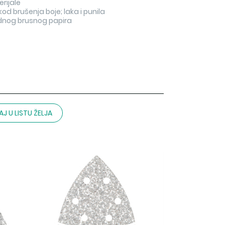
erijale
d brušenja boje; laka i punila
rdnog brusnog papira
J U LISTU ŽELJA