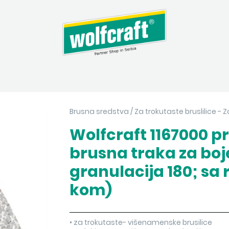
Brusna sredstva
/
Za trokutaste bruslilice - Z
Wolfcraft 1167000 p
brusna traka za boje
granulacija 180; sa
kom)
• za trokutaste- višenamenske brusilice