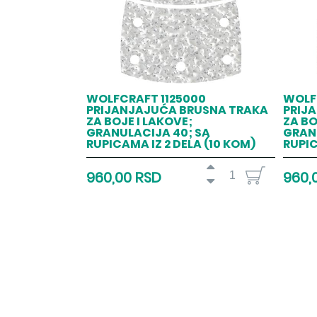
WOLFCRAFT 1125000
WOLF
PRIJANJAJUĆA BRUSNA TRAKA
PRIJ
ZA BOJE I LAKOVE;
ZA BO
GRANULACIJA 40; SA
GRANU
RUPICAMA IZ 2 DELA (10 KOM)
RUPIC
960,00 RSD
960,