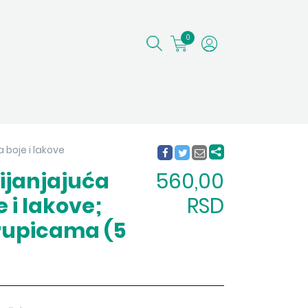
0
a boje i lakove
rijanjajuća
560,00
 i lakove;
RSD
 rupicama (5