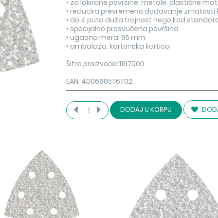
• za lakirane površine; metale; plastične mat
• reducira prevremeno dodavanje zrnatosti ko
• do 4 puta duža trajnost nego kod standa
• specijalno presvučena površina
• ugaona mera: 95 mm
• ambalaža: kartonska kartica
Šifra proizvoda:1167000
EAN: 4006885116702
DODA
DODAJ U KORPU