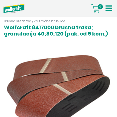
0
Brusna sredstva
/
Za tračne brusilice
Wolfcraft 8417000 brusna traka;
granulacija 40;80;120 (pak. od 5 kom.)