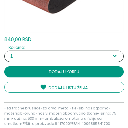
840,00 RSD
Kolicina:
DODAJ U KORPU
DODAJ U LISTU ŽELJA
• za tračne brusilice• za drvo; metal• fleksibilno i otporno•
materijal: korund• nosivi materijal: pamučno tkanje• širina: 75
mm• dužina: 533 mm• ambalaža: omotano u foliju sa
umetkom??Šifra proizvoda:8417000??EAN: 4006885841703