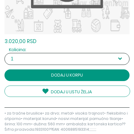
3.020,00 RSD
Kolicina:
DODAJ U KORPU
DODAJ U LISTU ŽELJA
• za tračne brusilice• za drvo; metal• visoka trajnost• fleksibilno i
otporno• materijal: korund• nosivi materijal: pamučno tkanje•
širina: 100 mm• dužina: 560 mm• ambalaža: kartonska kartica??
Šifra proizvoda:1933100??EAN: 4006885193314;;;;;;;;