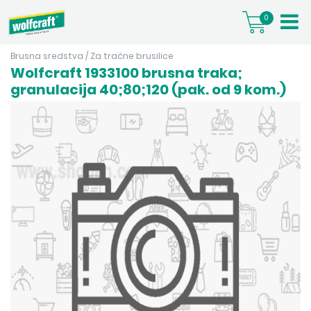
0
Brusna sredstva
/
Za tračne brusilice
Wolfcraft 1933100 brusna traka;
granulacija 40;80;120 (pak. od 9 kom.)