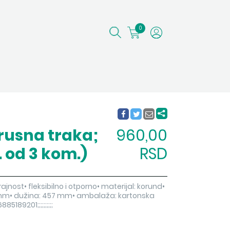
0
rusna traka;
960,00
 od 3 kom.)
RSD
rajnost• fleksibilno i otporno• materijal: korund•
76 mm• dužina: 457 mm• ambalaža: kartonska
189201;;;;;;;;;;