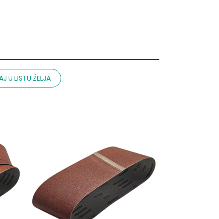
J U LISTU ŽELJA