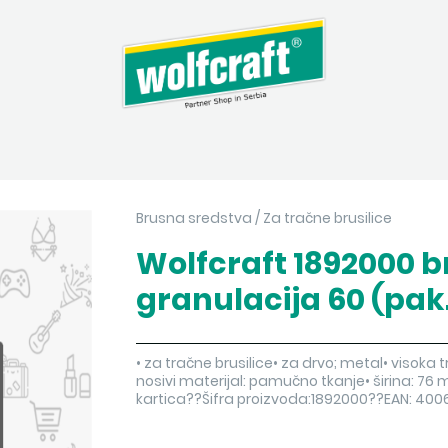
Brusna sredstva
/
Za tračne brusilice
Wolfcraft 1892000 b
granulacija 60 (pak.
• za tračne brusilice• za drvo; metal• visoka t
nosivi materijal: pamučno tkanje• širina: 
kartica??Šifra proizvoda:1892000??EAN: 4006885