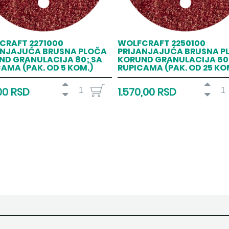
CRAFT 2271000
WOLFCRAFT 2250100
ANJAJUĆA BRUSNA PLOČA
PRIJANJAJUĆA BRUSNA P
ND GRANULACIJA 80; SA
KORUND GRANULACIJA 60;
AMA (PAK. OD 5 KOM.)
RUPICAMA (PAK. OD 25 KO
00 RSD
1.570,00 RSD