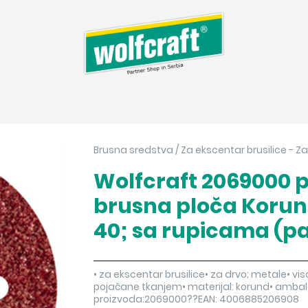
Brusna sredstva
/
Za ekscentar brusilice - Za
Wolfcraft 2069000 p
brusna ploča Korun
40; sa rupicama (pa
• za ekscentar brusilice• za drvo; metale• 
pojačane tkanjem• materijal: korund• ambala
proizvoda:2069000??EAN: 4006885206908