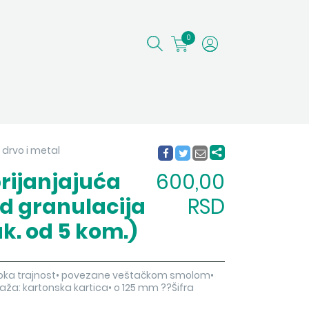
0
 drvo i metal
rijanjajuća
600,00
d granulacija
RSD
k. od 5 kom.)
visoka trajnost• povezane veštačkom smolom•
ža: kartonska kartica• o 125 mm ??Šifra