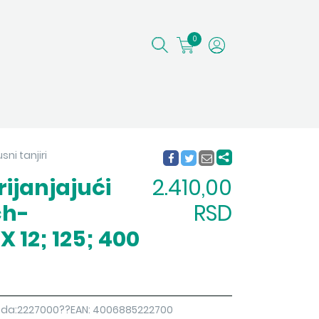
0
sni tanjiri
ijanjajući
2.410,00
ch-
RSD
X 12; 125; 400
izvoda:2227000??EAN: 4006885222700