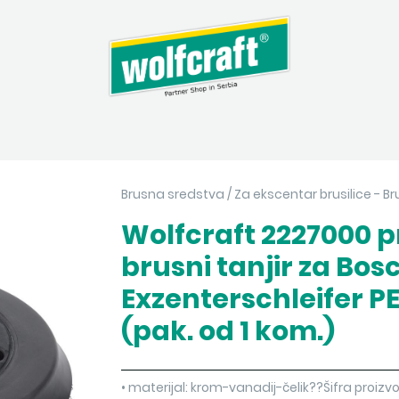
Brusna sredstva
/
Za ekscentar brusilice - Bru
Wolfcraft 2227000 pr
brusni tanjir za Bos
Exzenterschleifer PE
(pak. od 1 kom.)
• materijal: krom-vanadij-čelik??Šifra pro