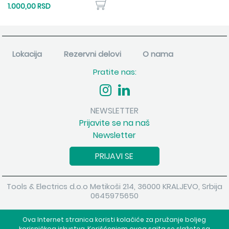
1.000,00 RSD
Lokacija
Rezervni delovi
O nama
Pratite nas:
NEWSLETTER
Prijavite se na naš
Newsletter
PRIJAVI SE
Tools & Electrics d.o.o Metikoši 214, 36000 KRALJEVO, Srbija
0645975650
Copyright 2026 Tools & Electrics d.o.o Sva prava su zadržana.
Ova Internet stranica koristi kolačiće za pružanje boljeg
Powered by
shopen.com
korisničkog iskustva. Korišćenjem ovog sajta se slažete sa