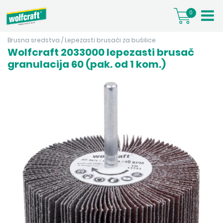
0
Brusna sredstva
/
Lepezasti brusači za bušilice
Wolfcraft 2033000 lepezasti brusač
granulacija 60 (pak. od 1 kom.)