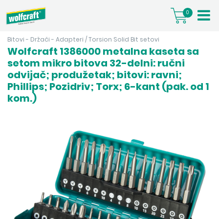
0
Bitovi - Držači - Adapteri
/
Torsion Solid Bit setovi
Wolfcraft 1386000 metalna kaseta sa
setom mikro bitova 32-delni: ručni
odvijač; produžetak; bitovi: ravni;
Phillips; Pozidriv; Torx; 6-kant (pak. od 1
kom.)