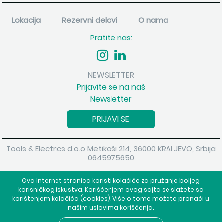
Lokacija
Rezervni delovi
O nama
Pratite nas:
NEWSLETTER
Prijavite se na naš
Newsletter
PRIJAVI SE
Tools & Electrics d.o.o Metikoši 214, 36000 KRALJEVO, Srbija
0645975650
Copyright 2026 Tools & Electrics d.o.o Sva prava su zadržana.
Ova Internet stranica koristi kolačiće za pružanje boljeg
Powered by
shopen.com
korisničkog iskustva. Korišćenjem ovog sajta se slažete sa
korištenjem kolačića (cookies). Više o tome možete pronaći u
našim uslovima korišćenja.