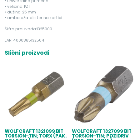
• univerzalna primena
• veličina: PZ 1
• dužina: 25 mm
• ambalaža: blister na kartici
Šifra proizvoda:1325000
EAN: 4006885132504
Slični proizvodi
WOLFCRAFT 1321099 BIT
WOLFCRAFT 1327099 BIT
TORSION-TIN; TORX (PAK.
TORSION-TIN; POZIDRIV