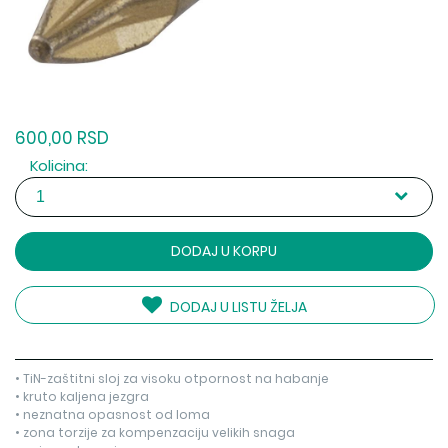
600,00 RSD
Kolicina:
DODAJ U KORPU
DODAJ U LISTU ŽELJA
• TiN-zaštitni sloj za visoku otpornost na habanje
• kruto kaljena jezgra
• neznatna opasnost od loma
• zona torzije za kompenzaciju velikih snaga