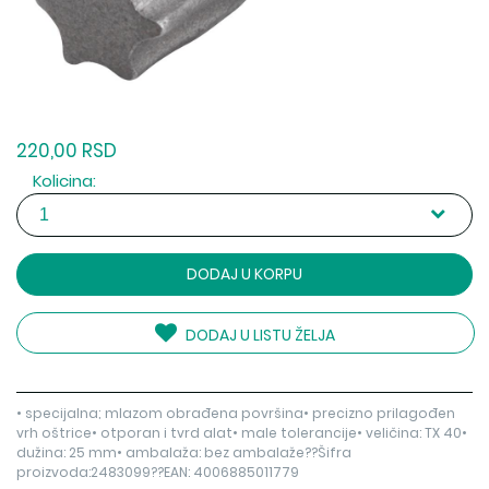
220,00 RSD
Kolicina:
DODAJ U KORPU
DODAJ U LISTU ŽELJA
• specijalna; mlazom obrađena površina• precizno prilagođen
vrh oštrice• otporan i tvrd alat• male tolerancije• veličina: TX 40•
dužina: 25 mm• ambalaža: bez ambalaže??Šifra
proizvoda:2483099??EAN: 4006885011779