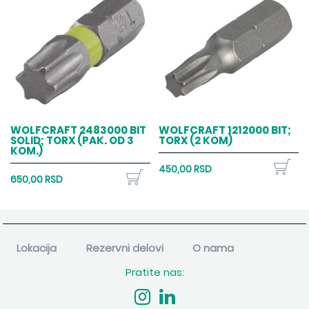
WOLFCRAFT 2483000 BIT
WOLFCRAFT 1212000 BIT;
SOLID; TORX (PAK. OD 3
TORX (2 KOM)
KOM.)
450,00 RSD
650,00 RSD
Lokacija
Rezervni delovi
O nama
Pratite nas: