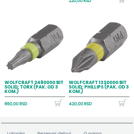
220,00 RSD
WOLFCRAFT 2480000 BIT
WOLFCRAFT 1330000 BIT
SOLID; TORX (PAK. OD 3
SOLID; PHILLIPS (PAK. OD 3
KOM.)
KOM.)
650,00 RSD
420,00 RSD
Lokacija
Rezervni delovi
O nama