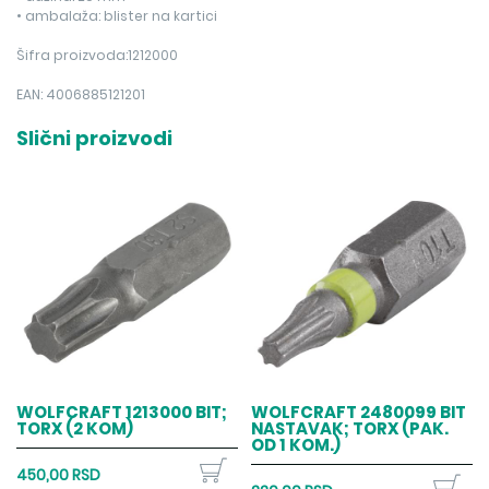
• ambalaža: blister na kartici
Šifra proizvoda:1212000
EAN: 4006885121201
Slični proizvodi
WOLFCRAFT 1213000 BIT;
WOLFCRAFT 2480099 BIT
TORX (2 KOM)
NASTAVAK; TORX (PAK.
OD 1 KOM.)
450,00 RSD