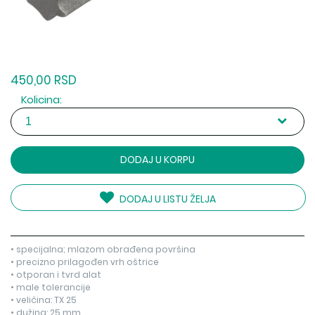
450,00 RSD
Kolicina:
DODAJ U KORPU
DODAJ U LISTU ŽELJA
• specijalna; mlazom obrađena površina
• precizno prilagođen vrh oštrice
• otporan i tvrd alat
• male tolerancije
• veličina: TX 25
• dužina: 25 mm