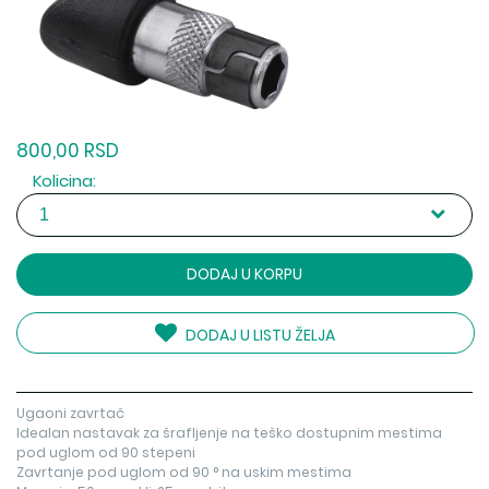
800,00 RSD
Kolicina:
DODAJ U KORPU
DODAJ U LISTU ŽELJA
Ugaoni zavrtač
Idealan nastavak za šrafljenje na teško dostupnim mestima
pod uglom od 90 stepeni
Zavrtanje pod uglom od 90 ° na uskim mestima