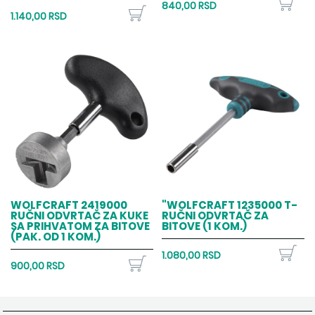
840,00 RSD
1.140,00 RSD
WOLFCRAFT 2419000
"WOLFCRAFT 1235000 T-
RUČNI ODVRTAČ ZA KUKE
RUČNI ODVRTAČ ZA
SA PRIHVATOM ZA BITOVE
BITOVE (1 KOM.)
(PAK. OD 1 KOM.)
1.080,00 RSD
900,00 RSD