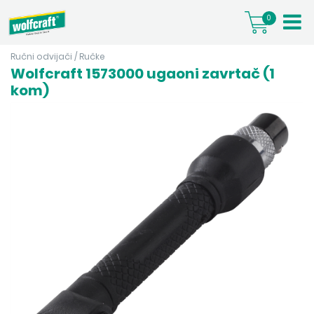
0
Ručni odvijači
/
Ručke
Wolfcraft 1573000 ugaoni zavrtač (1
kom)