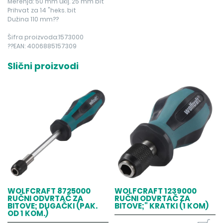
Merenja: 50 mm uklj. 25 mm bit
Prihvat za 14 "heks. bit
Dužina 110 mm??
Šifra proizvoda:1573000
??EAN: 4006885157309
Slični proizvodi
WOLFCRAFT 8725000
WOLFCRAFT 1239000
RUČNI ODVRTAČ ZA
RUČNI ODVRTAČ ZA
BITOVE; DUGAČKI (PAK.
BITOVE;" KRATKI (1 KOM)
OD 1 KOM.)