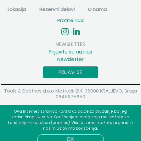
Lokacija
Rezervni delovi
O nama
Pratite nas:
NEWSLETTER
Prijavite se na naš
Newsletter
PRIJAVI SE
Tools & Electrics d.o.o Metikoši 214, 36000 KRALJEVO, Srbija
0645975650
Copyright 2026 Tools & Electrics d.o.o Sva prava su zadržana.
Ova Internet stranica koristi kolačiće za pružanje boljeg
Powered by
shopen.com
korisničkog iskustva. Korišćenjem ovog sajta se slažete sa
korištenjem kolačića (cookies). Više o tome možete pronaći u
našim uslovima korišćenja.