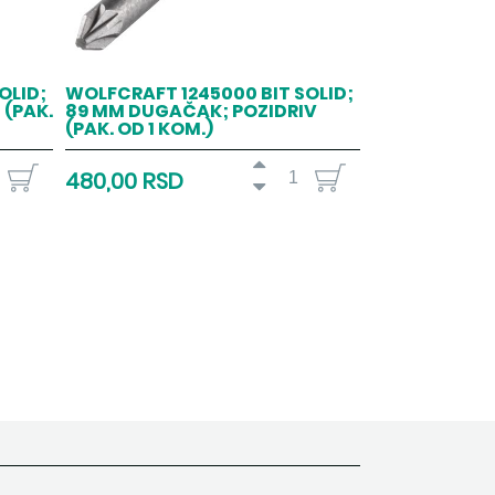
OLID;
WOLFCRAFT 1245000 BIT SOLID;
 (PAK.
89 MM DUGAČAK; POZIDRIV
(PAK. OD 1 KOM.)
480,00 RSD