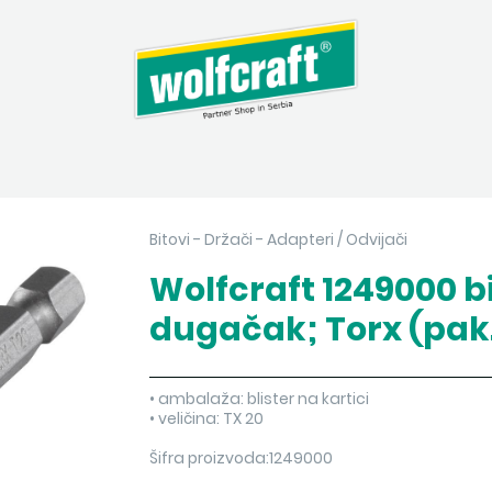
Bitovi - Držači - Adapteri
/
Odvijači
Wolfcraft 1249000 b
dugačak; Torx (pak.
• ambalaža: blister na kartici
• veličina: TX 20
Šifra proizvoda:1249000