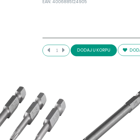
EAN: 4006885124905
DODA
DODAJ U KORPU