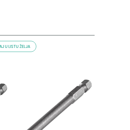
J U LISTU ŽELJA