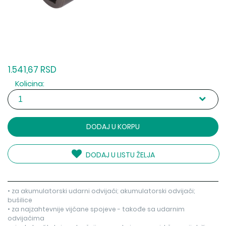
1.541,67 RSD
Kolicina:
DODAJ U KORPU
DODAJ U LISTU ŽELJA
• za akumulatorski udarni odvijači; akumulatorski odvijači;
bušilice
• za najzahtevnije vijčane spojeve - takođe sa udarnim
odvijačima