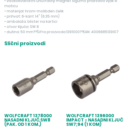
• visokokvalitetni unutrašnji magnet sigurno pridržava vijak ili
maticu
• materijal: hrom-molibden čelik
• prihvat: 6-kant 14" (6;35 mm)
• ambalaža: blister na kartici
• otvor ključa: SW 8
• dužina: 50 mm??Šifra proizvoda:1391000??EAN: 4006885139107
Slični proizvodi
WOLFCRAFT 1378000
WOLFCRAFT 1396000
NASADNI KLJUČ SW8
IMPACT - NASADNI KLJUČ
(PAK. OD 1 KOM.)
SW7;94 (1 KOM)