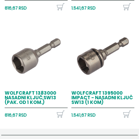
816,67 RSD
1.541,67 RSD
WOLFCRAFT 1383000
WOLFCRAFT 1395000
NASADNI KLJUČ SW13
IMPACT - NASADNI KLJUČ
(PAK. OD 1 KOM.)
SW13 (1 KOM)
816,67 RSD
1.541,67 RSD