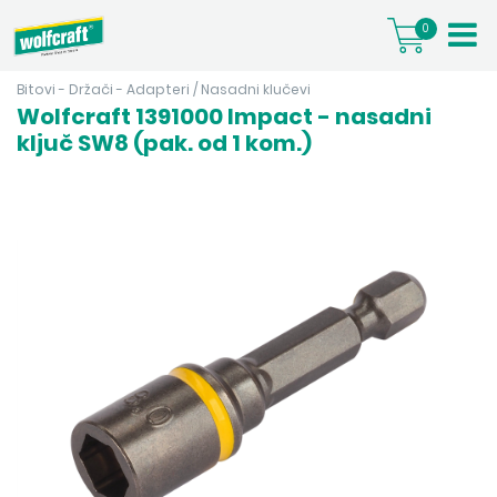
0
Bitovi - Držači - Adapteri
/
Nasadni klučevi
Wolfcraft 1391000 Impact - nasadni
ključ SW8 (pak. od 1 kom.)