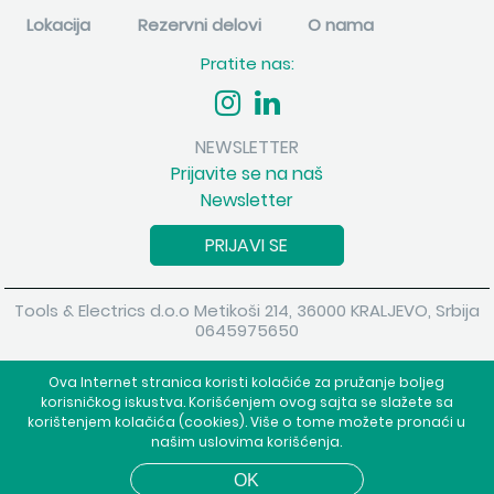
Lokacija
Rezervni delovi
O nama
Pratite nas:
NEWSLETTER
Prijavite se na naš
Newsletter
PRIJAVI SE
Tools & Electrics d.o.o Metikoši 214, 36000 KRALJEVO, Srbija
0645975650
Copyright 2026 Tools & Electrics d.o.o Sva prava su zadržana.
Ova Internet stranica koristi kolačiće za pružanje boljeg
Powered by
shopen.com
korisničkog iskustva. Korišćenjem ovog sajta se slažete sa
korištenjem kolačića (cookies). Više o tome možete pronaći u
našim uslovima korišćenja.