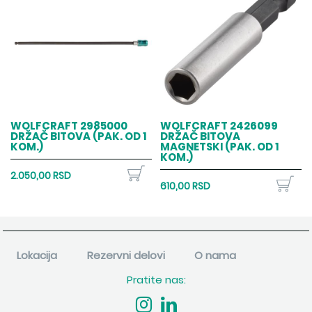
WOLFCRAFT 2985000
WOLFCRAFT 2426099
DRŽAČ BITOVA (PAK. OD 1
DRŽAČ BITOVA
KOM.)
MAGNETSKI (PAK. OD 1
KOM.)
2.050,00 RSD
610,00 RSD
Lokacija
Rezervni delovi
O nama
Pratite nas: