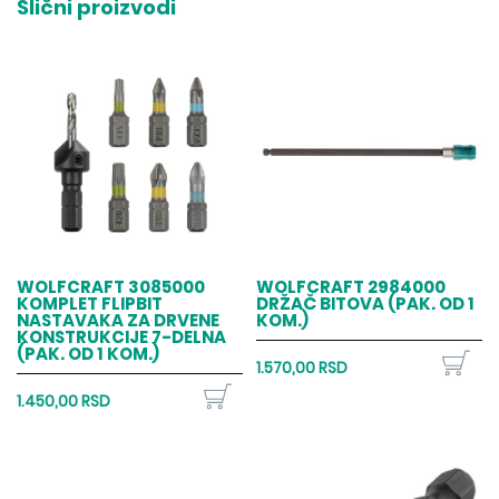
Slični proizvodi
WOLFCRAFT 3085000
WOLFCRAFT 2984000
KOMPLET FLIPBIT
DRŽAČ BITOVA (PAK. OD 1
NASTAVAKA ZA DRVENE
KOM.)
KONSTRUKCIJE 7-DELNA
(PAK. OD 1 KOM.)
1.570,00 RSD
1.450,00 RSD