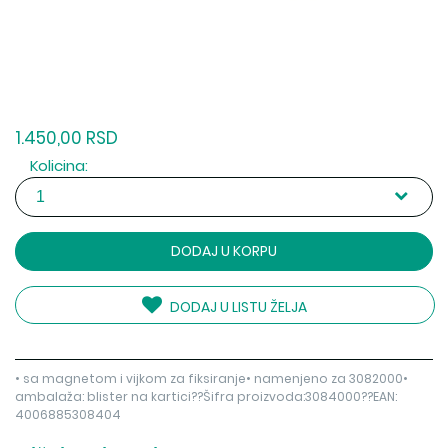
1.450,00 RSD
Kolicina:
DODAJ U KORPU
DODAJ U LISTU ŽELJA
• sa magnetom i vijkom za fiksiranje• namenjeno za 3082000•
ambalaža: blister na kartici??Šifra proizvoda:3084000??EAN:
4006885308404