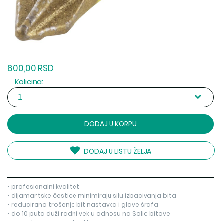
600,00 RSD
Kolicina:
DODAJ U KORPU
DODAJ U LISTU ŽELJA
• profesionalni kvalitet
• dijamantske čestice minimiraju silu izbacivanja bita
• reducirano trošenje bit nastavka i glave šrafa
• do 10 puta duži radni vek u odnosu na Solid bitove