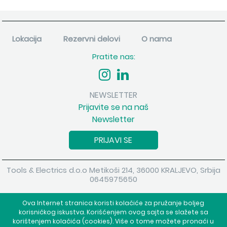
Lokacija
Rezervni delovi
O nama
Pratite nas:
NEWSLETTER
Prijavite se na naš
Newsletter
PRIJAVI SE
Tools & Electrics d.o.o Metikoši 214, 36000 KRALJEVO, Srbija
0645975650
Copyright 2026 Tools & Electrics d.o.o Sva prava su zadržana.
Ova Internet stranica koristi kolačiće za pružanje boljeg
Powered by
shopen.com
korisničkog iskustva. Korišćenjem ovog sajta se slažete sa
korištenjem kolačića (cookies). Više o tome možete pronaći u