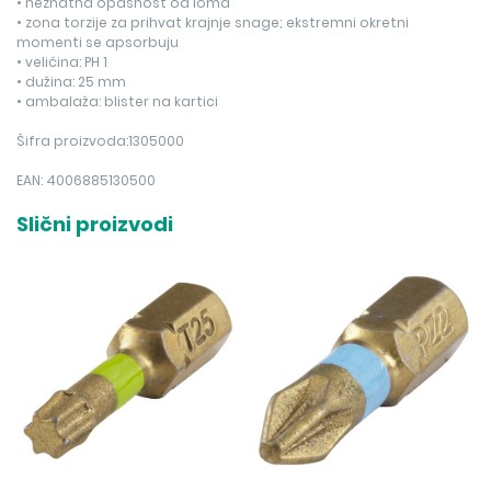
• neznatna opasnost od loma
• zona torzije za prihvat krajnje snage; ekstremni okretni
momenti se apsorbuju
• veličina: PH 1
• dužina: 25 mm
• ambalaža: blister na kartici
Šifra proizvoda:1305000
EAN: 4006885130500
Slični proizvodi